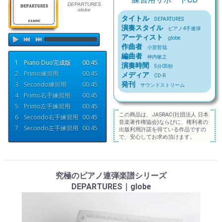
DEPARTURES
globe
練習用サポートCD
タイトル
DEPARTURES
演奏スタイル
ピアノ4手連弾
アーティスト
globe
作曲者
小室哲哉
編曲者
神内敏之
1
Piano Duo完成版
00:45
演奏時間
5分05秒
2
Primo練習用
00:45
メディア
CD-R
3
Secondo練習用
00:45
発刊
サウンドストリーム
4
Primo右手練習用
00:45
5
Primo左手練習用
00:45
この商品は、JASRAC(社団法人 日本
6
Secondo右手練習用
00:45
音楽著作権協会)ならびに、権利者の
7
Secondo左手練習用
00:45
出版利用許諾を得ている作品ですの
で、安心してお求め頂けます。
究極のピアノ連弾楽譜シリーズ
DEPARTURES｜globe