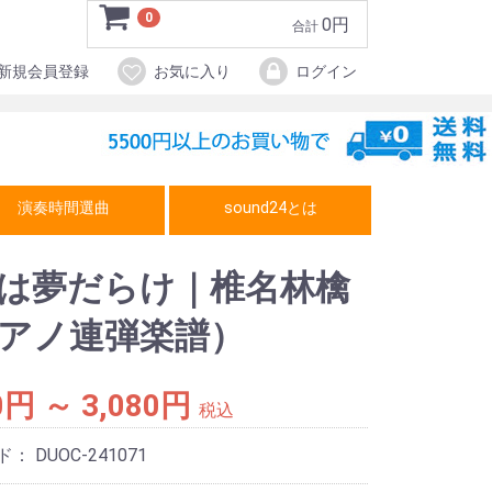
0
0円
合計
新規会員登録
お気に入り
ログイン
演奏時間選曲
sound24とは
は夢だらけ｜椎名林檎
アノ連弾楽譜）
0円 ～ 3,080円
税込
ド：
DUOC-241071