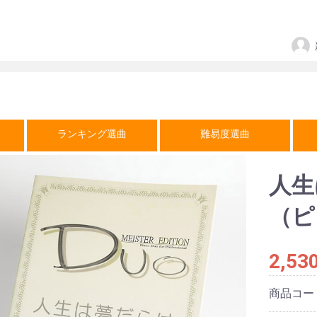
ランキング選曲
難易度選曲
人生
（ピ
2,53
商品コー