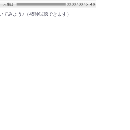
生は夢だらけ／椎名林檎
00:00 / 00:46
いてみよう♪（45秒試聴できます）