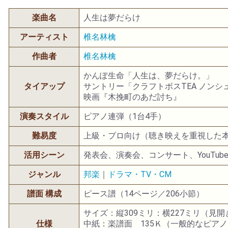
楽曲名
人生は夢だらけ
アーティスト
椎名林檎
作曲者
椎名林檎
かんぽ生命「人生は、夢だらけ。」
タイアップ
サントリー「クラフトボスTEA ノンシ
映画『木挽町のあだ討ち』
演奏スタイル
ピアノ連弾（1台4手）
難易度
上級・プロ向け（聴き映えを重視した
活用シーン
発表会、演奏会、コンサート、YouTub
ジャンル
邦楽
｜
ドラマ・TV・CM
譜面 構成
ピース譜（14ページ／206小節）
サイズ：縦309ミリ：横227ミリ（見
仕様
中紙：楽譜面 135Ｋ（一般的なピア