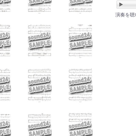
人
演奏を聴