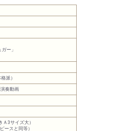
ュガー」
本格派）
e演奏動画
開きＡ3サイズ大）
ノピースと同等）