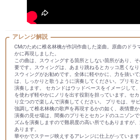
アレンジ解説
CMのために椎名林檎が作詞作曲した楽曲。原曲のドラ
かに再現しました。
この曲は、スウィングする箇所としない箇所があり、そ
要です。スウィングは、あまり跳ねるとカッコ悪くなり
スウィングがお勧めです。全体に軽やかに、力を抜いて
は、しっかりと歌うように演奏してください。プリモと
演奏します。 セカンドはウッドベースをイメージして
を使わず軽やかにノリを出す役割を担っています。セカ
り立つので楽しんで演奏してください。 プリモは、サビ
強調して椎名林檎の歌声を再現するかの如く、表情豊か
演奏の見せ場は、間奏のプリモとセカンドのユニゾンで
ズムを演奏しますので難易度の高い所でもありますが、
あります。
華やかでステージ映えするアレンジに仕上がっています