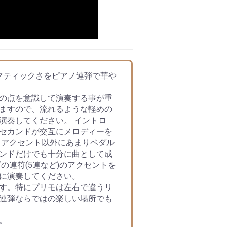
マティックさをピアノ連弾で華や
の点を意識して演奏する事が重
ますので、流れるような軽めの
演奏してください。 イントロ
セカンドが交互にメロディーを
、アクセント以外にあまりペダル
ンドだけでも十分に曲として成
の連符(5連など)のアクセントを
に演奏してください。
す。特にプリモは左右で違うリ
連弾ならではの楽しい場所でも
。