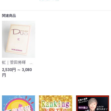
関連商品
虹｜菅田将暉 映画『STAND BY ME ドラえもん2』（ピアノ連弾楽譜）
2,530円 ～ 3,080
円