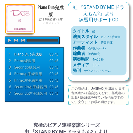
Piano Duo完成
虹 『STAND BY ME ドラ
版
えもん2』より
練習用サポートCD
虹 STAND BY ME
ドラえもん2
練習用サポートCD
タイトル
虹
演奏スタイル
ピアノ4手連弾
アーティスト
菅田将暉
作曲者
石崎ひゅーい
編曲者
1
Piano Duo完成版
00:45
神内敏之
演奏時間
4分38秒
2
Primo練習用
00:45
メディア
CD-R
3
Secondo練習用
00:45
発刊
サウンドストリーム
4
Primo右手練習用
00:45
5
Primo左手練習用
00:45
6
Secondo右手練習用
00:45
この商品は、JASRAC(社団法人 日本
7
Secondo左手練習用
00:45
音楽著作権協会)ならびに、権利者の
出版利用許諾を得ている作品ですの
で、安心してお求め頂けます。
究極のピアノ連弾楽譜シリーズ
虹『STAND BY ME ドラえもん2』より