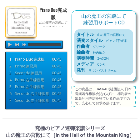
Piano Duo完成
山の魔王の宮殿にて
版
練習用サポートCD
山の魔王の宮殿にて
ペールギュント
練習用サポートCD
タイトル
山の魔王の宮殿にて
演奏スタイル
ピアノ4手連弾
作曲者
グリーグ
編曲者
神内敏之
演奏時間
1
Piano Duo完成版
00:45
2分32秒
メディア
CD-R
2
Primo練習用
00:45
発刊
サウンドストリーム
3
Secondo練習用
00:45
4
Primo右手練習用
00:45
5
Primo左手練習用
00:45
この商品は、JASRAC(社団法人 日本
6
Secondo右手練習用
00:45
音楽著作権協会)ならびに、権利者の
出版利用許諾を得ている作品ですの
7
Secondo左手練習用
00:45
で、安心してお求め頂けます。
究極のピアノ連弾楽譜シリーズ
山の魔王の宮殿にて［In the Hall of the Mountain King］