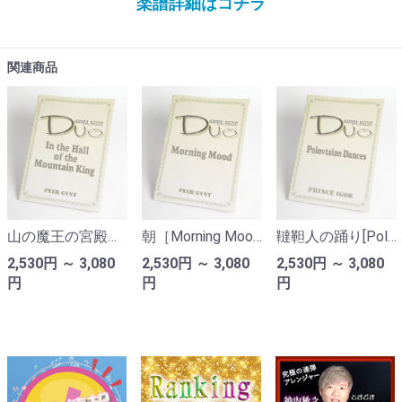
楽譜詳細はコチラ
関連商品
山の魔王の宮殿にて［In the Hall of the Mountain King］戯曲「ペール・ギュント」より｜グリーグ（ピアノ連弾楽譜）
朝［Morning Mood］戯曲「ペール・ギュント」より｜グリーグ（ピアノ連弾楽譜）
韃靼人の踊り[Polovtsian Dances](オペラ『イーゴリ公』より)｜ボロディン(ピアノ連弾楽譜）
2,530円 ～ 3,080
2,530円 ～ 3,080
2,530円 ～ 3,080
円
円
円