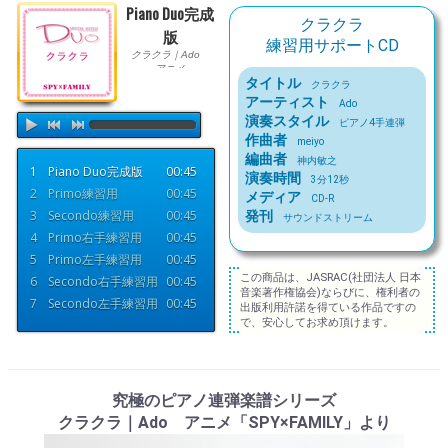
Piano Duo完成
クラクラ
版
練習用サポートCD
クラクラ｜Ado
アニメ
タイトル
「SPY×FAMILY」
クラクラ
より
アーティスト
Ado
練習用サポートCD
演奏スタイル
ピアノ4手連弾
作曲者
meiyo
編曲者
神内敏之
1
Piano Duo完成版
00:45
演奏時間
3分12秒
2
Primo練習用
00:45
メディア
CD-R
3
Secondo練習用
00:45
発刊
サウンドストリーム
4
Primo右手練習用
00:45
5
Primo左手練習用
00:45
この商品は、JASRAC(社団法人 日本
6
Secondo右手練習用
00:45
音楽著作権協会)ならびに、権利者の
7
Secondo左手練習用
00:45
出版利用許諾を得ている作品ですの
で、安心してお求め頂けます。
究極のピアノ連弾楽譜シリーズ
クラクラ｜Ado アニメ「SPY×FAMILY」より