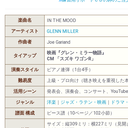
楽曲名
IN THE MOOD
アーティスト
GLENN MILLER
作曲者
Joe Gariand
映画『グレン・ミラー物語』
タイアップ
CM 「スズキ ワゴンR」
演奏スタイル
ピアノ連弾（1台4手）
難易度
上級・プロ向け（聴き映えを重視した
活用シーン
発表会、演奏会、コンサート、YouTub
ジャンル
洋楽
｜
ジャズ・ラテン・映画
｜
ドラマ・
譜面 構成
ピース譜（10ページ／102小節）
サイズ：縦309ミリ：横227ミリ（見