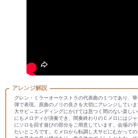
アレンジ解説
グレン・ミラーオーケストラの代表曲の１つであり、華
弾で表現。原曲のノリの良さを大切にアレンジしていま
大サビ→エンディングにかけては息つく間のない楽しい
にもメロディが演奏でき、間奏終わりのＣメロにはジャ
にソロを回す遊びの部分をご用意しています。会場の手
たいところです。Ｃメロから転調し大サビにむかっての