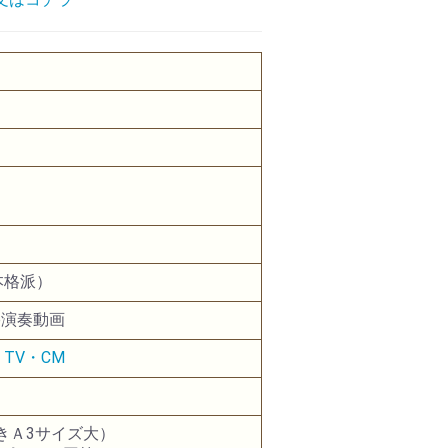
本格派）
e演奏動画
TV・CM
開きＡ3サイズ大）