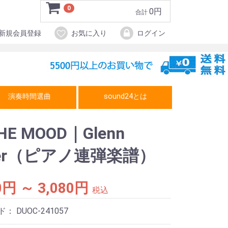
0
0円
合計
新規会員登録
お気に入り
ログイン
演奏時間選曲
sound24とは
THE MOOD｜Glenn
ller（ピアノ連弾楽譜）
0円 ～ 3,080円
税込
ド：
DUOC-241057