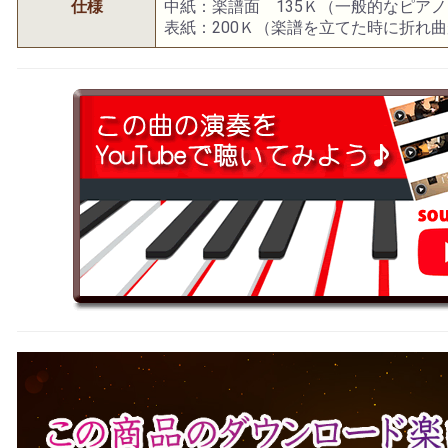
仕様
中紙：楽譜面 135Ｋ（一般的なピア
表紙：200Ｋ（楽譜を立てた時に折れ