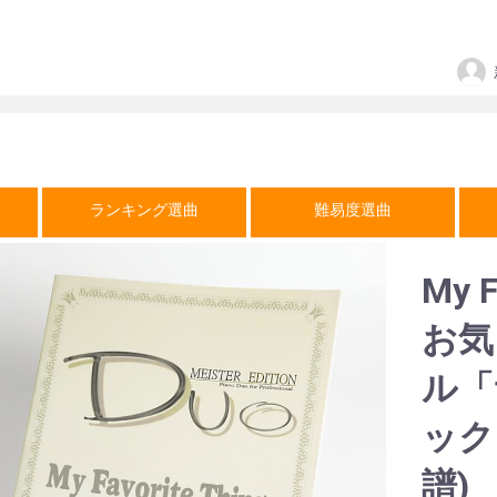
ランキング選曲
難易度選曲
My 
お気
ル「
ック
譜)