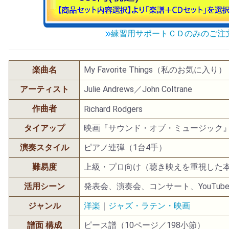
練習用サポートＣＤのみのご注
楽曲名
My Favorite Things（私のお気に入り）
アーティスト
Julie Andrews／John Coltrane
作曲者
Richard Rodgers
タイアップ
映画『サウンド・オブ・ミュージック
演奏スタイル
ピアノ連弾（1台4手）
難易度
上級・プロ向け（聴き映えを重視した
活用シーン
発表会、演奏会、コンサート、YouTub
ジャンル
洋楽
｜
ジャズ・ラテン・映画
譜面 構成
ピース譜（10ページ／198小節）