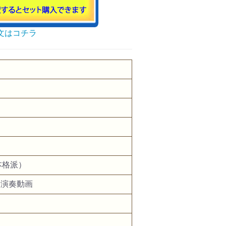
文はコチラ
』
本格派）
e演奏動画