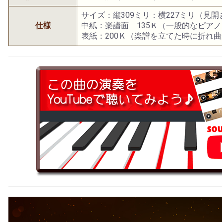
サイズ：縦309ミリ：横227ミリ（見
仕様
中紙：楽譜面 135Ｋ（一般的なピア
表紙：200Ｋ（楽譜を立てた時に折れ