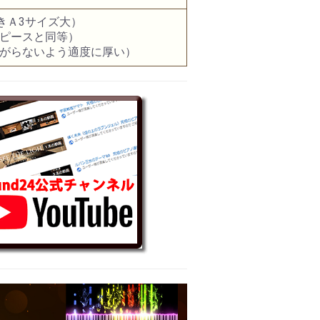
開きＡ3サイズ大）
ノピースと同等）
曲がらないよう適度に厚い）