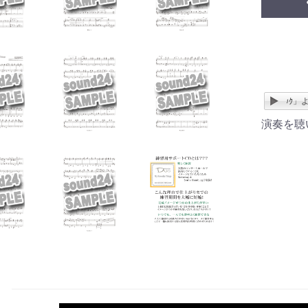
My Favorite Things（私のお気に入り）／ミュージカル「ｻｳﾝﾄﾞｵﾌﾞﾐｭｰｼﾞｯｸ」より
演奏を聴