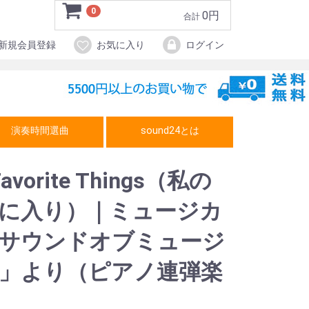
0
0円
合計
新規会員登録
お気に入り
ログイン
演奏時間選曲
sound24とは
Favorite Things（私の
に入り）｜ミュージカ
サウンドオブミュージ
」より（ピアノ連弾楽