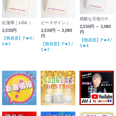
残酷な天使のテーゼ｜アニメ「エヴァンゲリオン」より（ピアノ連弾楽譜）
紅蓮華｜LiSA（アニメ「鬼滅の刃」より）ピアノ連弾楽譜
ピースサイン｜米津玄師 アニメ『僕のヒーローアカデミア』（ピアノ連弾楽譜）
2,530円 ～ 3,080
2,530円
2,530円 ～ 3,080
円
円
【難易度】P★4 /
【難易度】P★4 /
S★3
【難易度】P★3 /
S★4
S★3