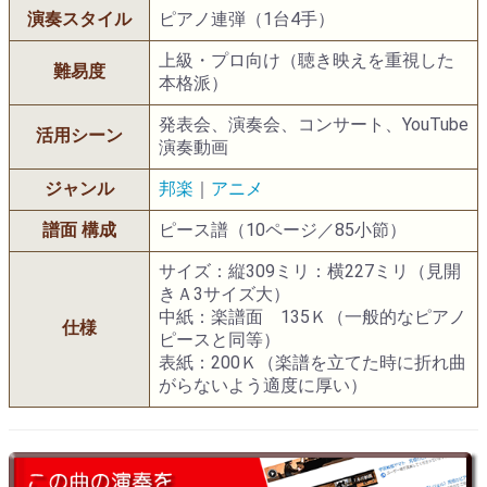
演奏スタイル
ピアノ連弾（1台4手）
上級・プロ向け（聴き映えを重視した
難易度
本格派）
発表会、演奏会、コンサート、YouTube
活用シーン
演奏動画
ジャンル
邦楽
｜
アニメ
譜面 構成
ピース譜（10ページ／85小節）
サイズ：縦309ミリ：横227ミリ（見開
きＡ3サイズ大）
中紙：楽譜面 135Ｋ（一般的なピアノ
仕様
ピースと同等）
表紙：200Ｋ（楽譜を立てた時に折れ曲
がらないよう適度に厚い）