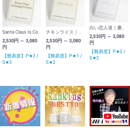
白い恋人達｜桑田佳祐（ピアノ連弾楽譜）
Santa Claus Is Coming To Town（サンタが街にやってくる）| ピアノ連弾楽譜
チキンライス｜槇原敬之（ピアノ連弾楽譜）
2,530円 ～ 3,080
2,530円 ～ 3,080
2,530円 ～ 3,080
円
円
円
【難易度】P★2 /
【難易度】P★3 /
【難易度】P★1 /
S★2
S★3
S★2