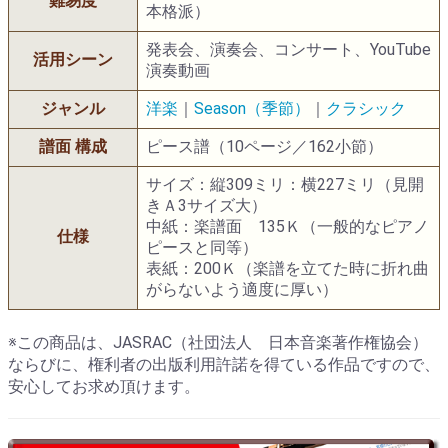
難易度
本格派）
発表会、演奏会、コンサート、YouTube
活用シーン
演奏動画
ジャンル
洋楽
｜
Season（季節）
｜
クラシック
譜面 構成
ピース譜（10ページ／162小節）
サイズ：縦309ミリ：横227ミリ（見開
きＡ3サイズ大）
中紙：楽譜面 135Ｋ（一般的なピアノ
仕様
ピースと同等）
表紙：200Ｋ（楽譜を立てた時に折れ曲
がらないよう適度に厚い）
※この商品は、JASRAC（社団法人 日本音楽著作権協会）
ならびに、権利者の出版利用許諾を得ている作品ですので、
安心してお求め頂けます。