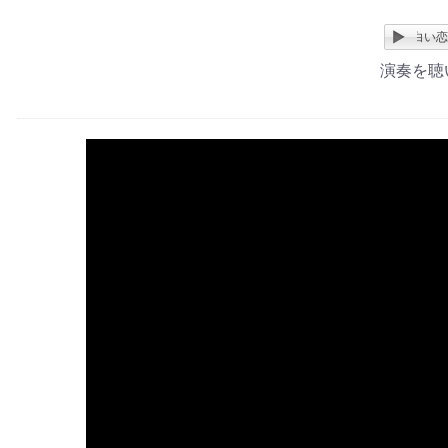
白い恋人達
演奏を聴