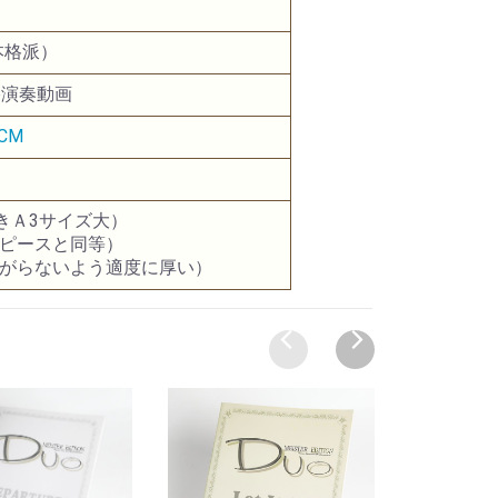
本格派）
e演奏動画
CM
開きＡ3サイズ大）
ノピースと同等）
曲がらないよう適度に厚い）