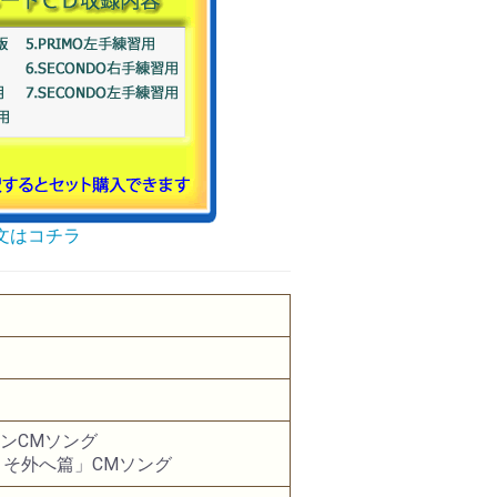
文はコチラ
ーンCMソング
 冬こそ外へ篇」CMソング