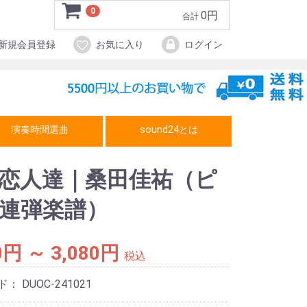
0
0円
合計
新規会員登録
お気に入り
ログイン
演奏時間選曲
sound24とは
恋人達｜桑田佳祐（ピ
連弾楽譜）
0円 ～ 3,080円
税込
ド：
DUOC-241021