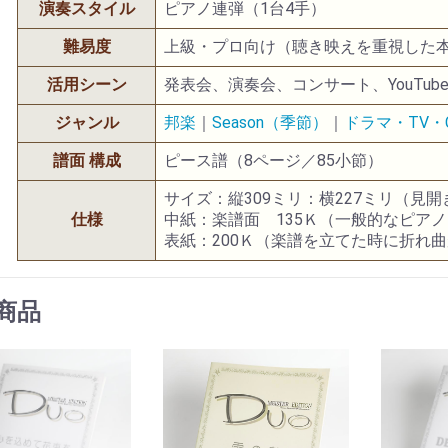
演奏スタイル
ピアノ連弾（1台4手）
難易度
上級・プロ向け（聴き映えを重視した
活用シーン
発表会、演奏会、コンサート、YouTub
ジャンル
邦楽
｜
Season（季節）
｜
ドラマ・TV・
譜面 構成
ピース譜（8ページ／85小節）
サイズ：縦309ミリ：横227ミリ（見
仕様
中紙：楽譜面 135Ｋ（一般的なピア
表紙：200Ｋ（楽譜を立てた時に折れ
商品