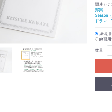
関連カテ
邦楽
Seaso
ドラマ・
練習用サ
練習用サ
数量