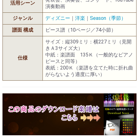
活用シーン
演奏動画
ジャンル
ディズニー
｜
洋楽
｜
Season（季節）
譜面 構成
ピース譜（10ページ／74小節）
サイズ：縦309ミリ：横227ミリ（見開
きＡ3サイズ大）
中紙：楽譜面 135Ｋ（一般的なピアノ
仕様
ピースと同等）
表紙：200Ｋ（楽譜を立てた時に折れ曲
がらないよう適度に厚い）