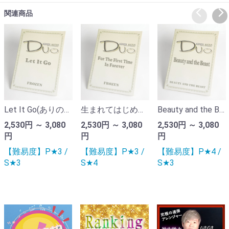
関連商品
Let It Go(ありのままで)｜ディズニー「アナと雪の女王」より
生まれてはじめて｜ディズニー「アナと雪の女王」より（ピアノ連弾楽譜）
Beauty and the Beast｜ディズニー「美女と野獣」より（ピアノ連弾楽譜）
2,530円 ～ 3,080
2,530円 ～ 3,080
2,530円 ～ 3,080
円
円
円
【難易度】P★3 /
【難易度】P★3 /
【難易度】P★4 /
S★3
S★4
S★3