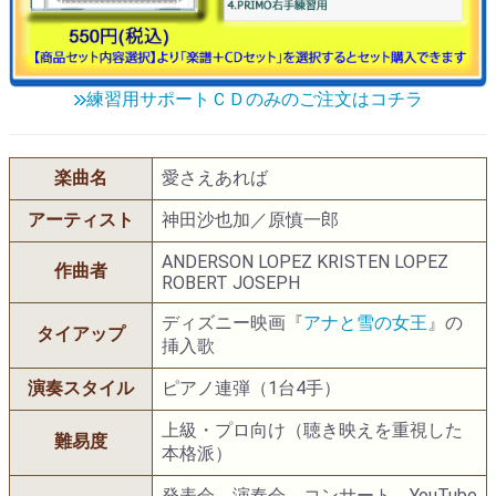
練習用サポートＣＤのみのご注文はコチラ
楽曲名
愛さえあれば
アーティスト
神田沙也加／原慎一郎
ANDERSON LOPEZ KRISTEN LOPEZ
作曲者
ROBERT JOSEPH
ディズニー映画『
アナと雪の女王
』の
タイアップ
挿入歌
演奏スタイル
ピアノ連弾（1台4手）
上級・プロ向け（聴き映えを重視した
難易度
本格派）
発表会、演奏会、コンサート、YouTube