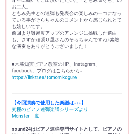
昨年に続いてご出演いただいた「ともみ＆そら」の
お二人。
ともみ先生との連弾も発表会の楽しみの一つになっ
ている事がそらちゃんのコメントから感じられとて
も嬉しいです。
前回より難易度アップのアレンジに挑戦した選曲
も、さすが頑張り屋さんのそらちゃんですね♪素敵
な演奏をありがとうございました！
■木暮知実ピアノ教室のHP、Instagram、
facebook、ブログはこちらから↓
https://linktr.ee/tomomikogure
【今回演奏で使用した楽譜は↓↓↓】
究極のピアノ連弾楽譜シリーズより
Monster｜嵐
sound24はピアノ連弾専門サイトとして、ピアノの