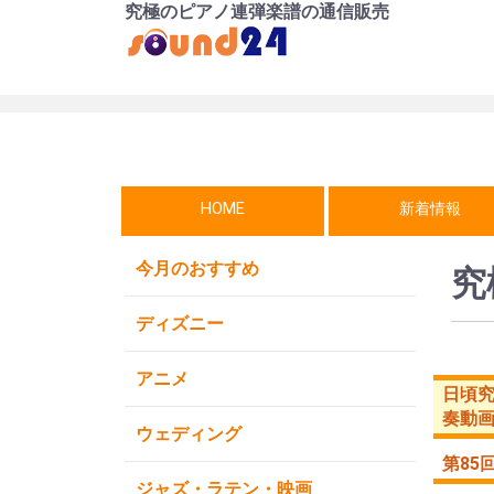
究極のピアノ連弾楽譜の通信販売
HOME
新着情報
今月のおすすめ
究
ディズニー
アニメ
日頃
奏動
ウェディング
第85
ジャズ・ラテン・映画