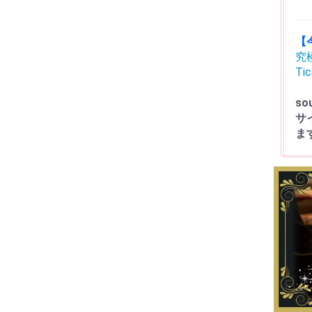
【
究
Ti
s
サ
ま