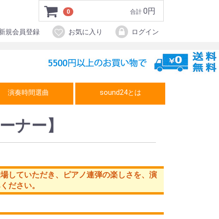
0円
0
合計
新規会員登録
お気に入り
ログイン
演奏時間選曲
sound24とは
ーナー】
登場していただき、ピアノ連弾の楽しさを、演
みください。
！