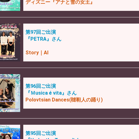
ディズニー『アナと雪の女王』
第97回ご出演
『PETRA』さん
Story｜AI
第96回ご出演
『Ｍusica é vita』さん
Polovtsian Dances(韃靼人の踊り)
第95回ご出演