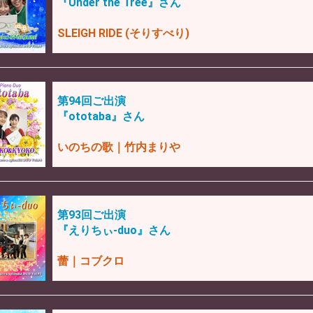
『Under the Tree』さん
SLEIGH RIDE (そりすべり)
第94回ご出演
『ototaba』さん
いのちの歌｜竹内まりや
第93回ご出演
『えりちぃ-duo』さん
蕾｜コブクロ