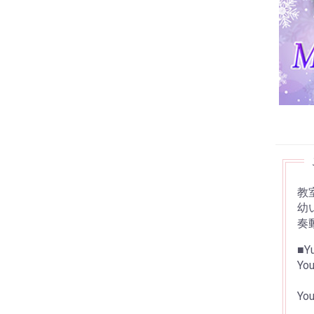
教
幼
奏
■Y
Y
Y