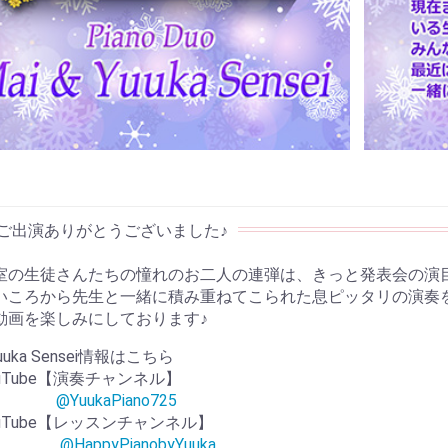
室の生徒さんたちの憧れのお二人の連弾は、きっと発表会の演
いころから先生と一緒に積み重ねてこられた息ピッタリの演奏
動画を楽しみにしております♪
uuka Sensei情報はこちら
ouTube【演奏チャンネル】
@YuukaPiano725
ouTube【レッスンチャンネル】
@HappyPianobyYuuka