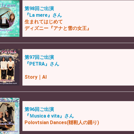
第98回ご出演
『La mere』さん
生まれてはじめて
ディズニー『アナと雪の女王』
第97回ご出演
『PETRA』さん
Story｜AI
第96回ご出演
『Ｍusica é vita』さん
Polovtsian Dances(韃靼人の踊り)