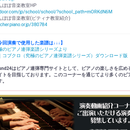
んぽぽ音楽教室HP
adoor.com/jp/school/school/?school_path=mORKdN6M
んぽぽ音楽教室(ピティナ教室紹介)
cher.piano.or.jp/380784
今回演奏で使用した楽譜は↓↓↓】
極のピアノ連弾楽譜シリーズより
｜コブクロ（究極のピアノ連弾楽譜シリーズ）ダウンロード版（
ound24はピアノ連弾専門サイトとして、ピアノの楽しさを広
イトを目指しております。このコーナーを通じてより多くのピ
す。