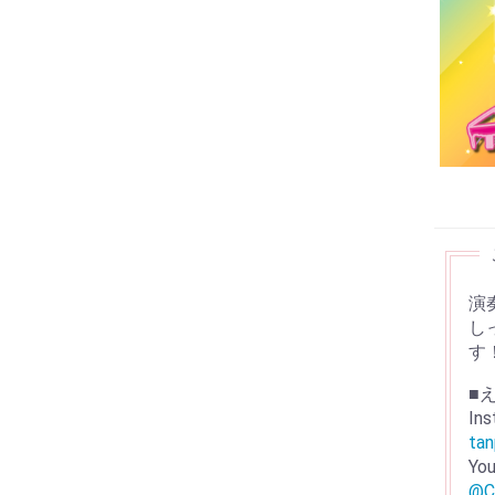
演
し
す
■
Ins
tan
Yo
@C