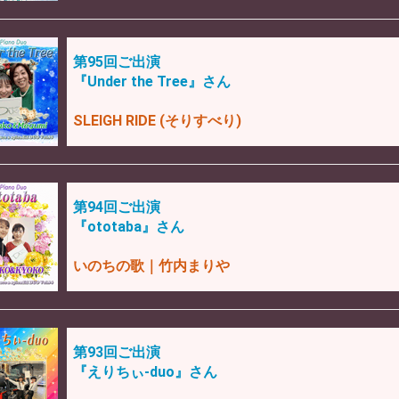
第95回ご出演
『Under the Tree』さん
SLEIGH RIDE (そりすべり)
第94回ご出演
『ototaba』さん
いのちの歌｜竹内まりや
第93回ご出演
『えりちぃ-duo』さん