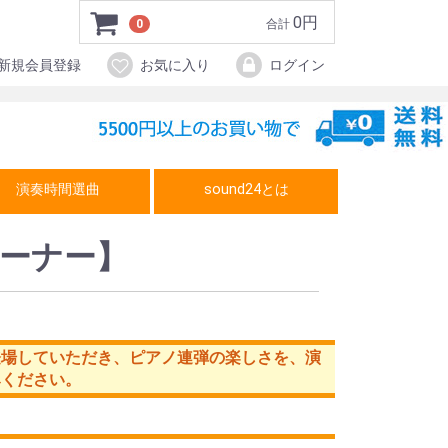
0円
0
合計
新規会員登録
お気に入り
ログイン
演奏時間選曲
sound24とは
ーナー】
登場していただき、ピアノ連弾の楽しさを、演
みください。