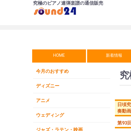
究極のピアノ連弾楽譜の通信販売
HOME
新着情報
今月のおすすめ
究
ディズニー
アニメ
日頃
奏動
ウェディング
第93
ジャズ・ラテン・映画