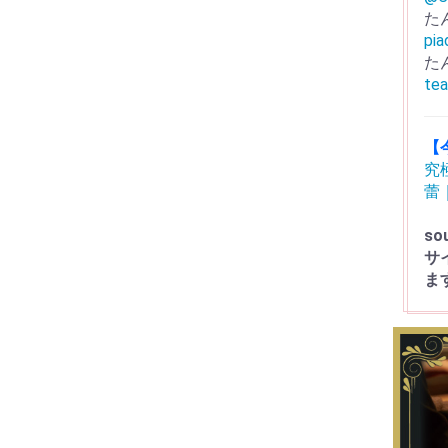
た
pi
た
tea
【
究
蕾
s
サ
ま