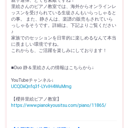
親子連弾、とても素敵ですね！
里絵さんのピアノ教室では、海外からオンラインレ
ッスンを受けられている生徒さんもいらっしゃると
の事。 また、静さんは、楽譜の販売もされていら
っしゃるそうです。詳細は、下記よりご覧ください
♪
家族でのセッションを日常的に楽しめるなんて本当
に羨ましい環境ですね。
これからも、ご活躍を楽しみにしております！
■Duo 静＆里絵さんの情報はこちらから↓
YouTubeチャンネル↓
UCQDiiQnfq3f-LYvlH4WuMmg
【櫻井里絵ピアノ教室】
https://www.pianokyousitsu.com/piano/11865/